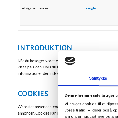
ads/ga-audiences
Google
INTRODUKTION
Når du besøger vores website (PKL Presenning ApS) indsaml
vises på siden. Hvis du ikke ønsker, at der indsamles oplysn
informationer der indsamles, deres formål og hvilke tredje
Samtykke
COOKIES
Denne hjemmeside bruger c
Vi bruger cookies til at tilpas
Websitet anvender ”cookies”, der er en tekstfil, som gemme
vores trafik. Vi deler også 
annoncer. Cookies kan ikke indeholde skadelig kode som f.e
annonceringspartnere og anal