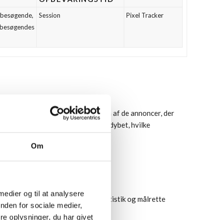
 besøgende,
Session
Pixel Tracker
n besøgendes
ores indhold og til at øge værdien af de annoncer, der
ug af websitet. Nedenfor har vi uddybet, hvilke
Om
 medier og til at analysere
en, huske indstillinger, udføre statistik og målrette
nden for sociale medier,
e oplysninger, du har givet