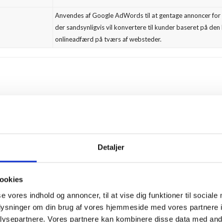
Anvendes af Google AdWords til at gentage annoncer for
der sandsynligvis vil konvertere til kunder baseret på de
onlineadfærd på tværs af websteder.
es der oplysninger om dig, som bruges til at tilpasse og forbedre v
inger, bør du slette dine cookies (
se vejledning
) og undlade videre br
parter, der har adgang til dem.
Detaljer
ookies
se vores indhold og annoncer, til at vise dig funktioner til sociale
s på din computer, mobil el. tilsvarende med det formål at genkende d
oplysninger om din brug af vores hjemmeside med vores partnere i
ks. virus.
ysepartnere. Vores partnere kan kombinere disse data med andr