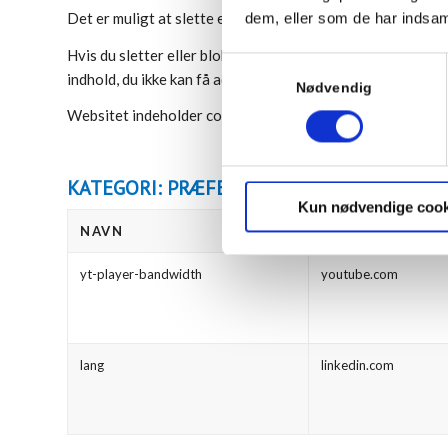
Det er muligt at slette eller blokere for cookies. Se vejled
dem, eller som de har indsaml
Hvis du sletter eller blokerer cookies vil annoncer kunne 
Samtykkevalg
indhold, du ikke kan få adgang til.
Nødvendig
Websitet indeholder cookies fra tredjeparter, der i varie
KATEGORI: PRÆFERENCER
Kun nødvendige cook
NAVN
UDBYDER
yt-player-bandwidth
youtube.com
lang
linkedin.com