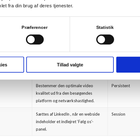
ning:
http://minecookies.org/cookiehandtering
et fra din brug af deres tjenester.
blive mindre relevante for dig og optræde hyppigere. Du kan desuden 
Præferencer
Statistik
rende omfang kan omfatte:
ies
Tillad valgte
FORMÅL
UDLØB
Bestemmer den optimale video
Persistent
kvalitet ud fra den besøgendes
platform og netværkshastighed.
Sættes af LinkedIn , når en webside
Session
indeholder et indlejret ‘Følg os’-
panel.