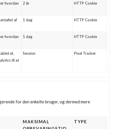
over hvordan
2 år
HTTP Cookie
antallet af
1 dag
HTTP Cookie
over hvordan
1 dag
HTTP Cookie
ablet el.
Session
Pixel Tracker
ytics til at
agerende for den enkelte bruger, og dermed mere
MAKSIMAL
TYPE
OPBEVARINGSTID